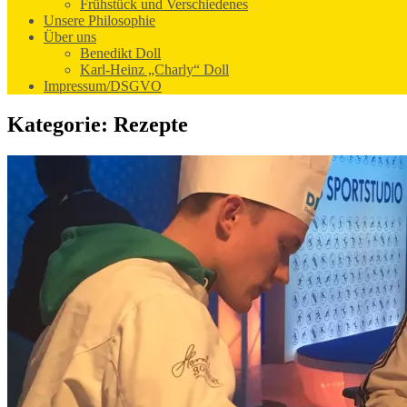
Frühstück und Verschiedenes
Unsere Philosophie
Über uns
Benedikt Doll
Karl-Heinz „Charly“ Doll
Impressum/DSGVO
Kategorie:
Rezepte