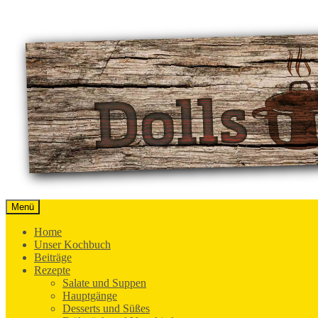
Springe
zum
Inhalt
Menü
Der Blog rund um Ernährung, Genuss und
Dolls Küche
Home
Unser Kochbuch
Beiträge
Rezepte
Salate und Suppen
Hauptgänge
Desserts und Süßes