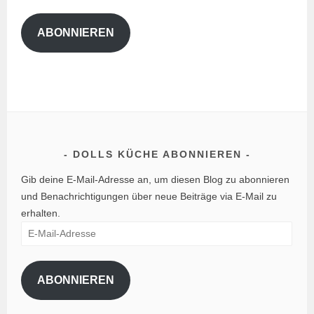
K
Adresse
ü
ABONNIEREN
c
h
e
,
W
e
l
DOLLS KÜCHE ABONNIEREN
t
Gib deine E-Mail-Adresse an, um diesen Blog zu abonnieren
c
und Benachrichtigungen über neue Beiträge via E-Mail zu
u
erhalten.
p
E-
Mail-
Adresse
ABONNIEREN