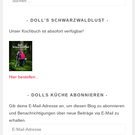
a
nach:
c
h
DOLL’S SCHWARZWALDLUST
s
Unser Kochbuch ist absofort verfügbar!
,
S
k
a
n
d
i
Hier bestellen...
n
a
DOLLS KÜCHE ABONNIEREN
v
i
Gib deine E-Mail-Adresse an, um diesen Blog zu abonnieren
s
und Benachrichtigungen über neue Beiträge via E-Mail zu
c
erhalten.
h
E-
e
Mail-