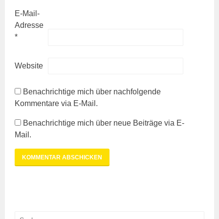
l
t
n
e
n
)
e
t
n
l
E-Mail-
t
)
e
)
u
s
Adresse
e
m
K
*
F
e
ü
n
s
c
Website
t
h
e
r
e
g
Benachrichtige mich über nachfolgende
e
,
ö
Kommentare via E-Mail.
f
F
f
n
i
Benachrichtige mich über neue Beiträge via E-
e
t
n
Mail.
)
n
l
a
n
d
,
L
Suchen