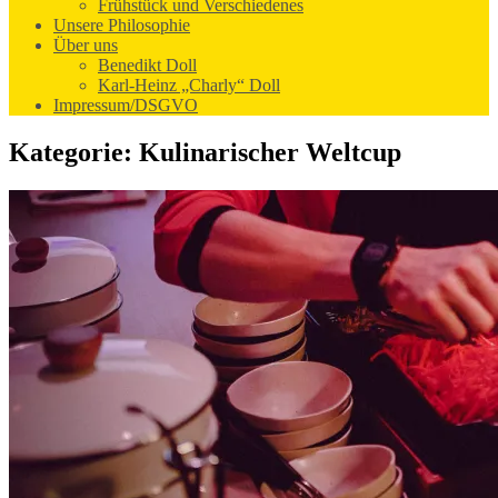
Frühstück und Verschiedenes
Unsere Philosophie
Über uns
Benedikt Doll
Karl-Heinz „Charly“ Doll
Impressum/DSGVO
Kategorie:
Kulinarischer Weltcup