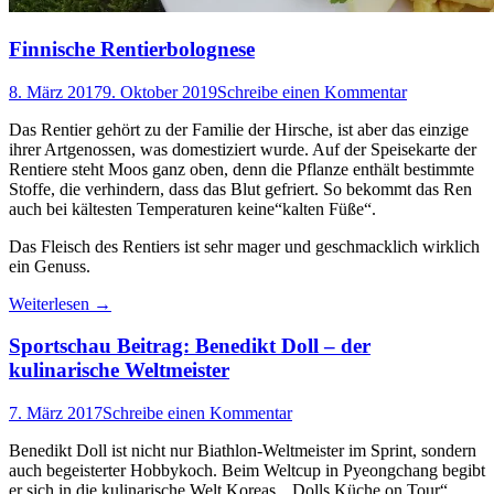
Finnische Rentierbolognese
8. März 2017
9. Oktober 2019
Schreibe einen Kommentar
Das Rentier gehört zu der Familie der Hirsche, ist aber das einzige
ihrer Artgenossen, was domestiziert wurde. Auf der Speisekarte der
Rentiere steht Moos ganz oben, denn die Pflanze enthält bestimmte
Stoffe, die verhindern, dass das Blut gefriert. So bekommt das Ren
auch bei kältesten Temperaturen keine“kalten Füße“.
Das Fleisch des Rentiers ist sehr mager und geschmacklich wirklich
ein Genuss.
Weiterlesen
→
Sportschau Beitrag: Benedikt Doll – der
kulinarische Weltmeister
7. März 2017
Schreibe einen Kommentar
Benedikt Doll ist nicht nur Biathlon-Weltmeister im Sprint, sondern
auch begeisterter Hobbykoch. Beim Weltcup in Pyeongchang begibt
er sich in die kulinarische Welt Koreas. „Dolls Küche on Tour“