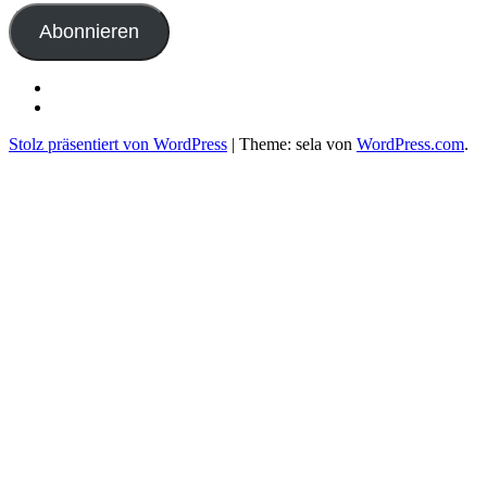
Adresse
Abonnieren
Benedikt
Doll
Seminarhotel
auf
Sonnenhof
Stolz präsentiert von WordPress
|
Theme: sela von
WordPress.com
.
Facebook