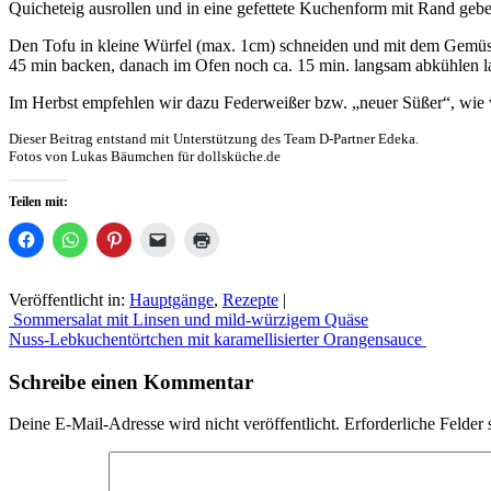
Quicheteig ausrollen und in eine gefettete Kuchenform mit Rand gebe
Den Tofu in kleine Würfel (max. 1cm) schneiden und mit dem Gemüs
45 min backen, danach im Ofen noch ca. 15 min. langsam abkühlen l
Im Herbst empfehlen wir dazu Federweißer bzw. „neuer Süßer“, wie 
Dieser Beitrag entstand mit Unterstützung des Team D-Partner Edeka.
Fotos von Lukas Bäumchen für dollsküche.de
Teilen mit:
Klick,
Klicken,
Klick,
Klicken,
Klicken
um
um
um
um
zum
auf
auf
auf
einem
Ausdrucken
Facebook
WhatsApp
Pinterest
Freund
(Wird
zu
zu
zu
einen
in
Veröffentlicht in:
Hauptgänge
,
Rezepte
|
Schlagwort:
teilen
teilen
teilen
Link
neuem
Beitrags-
Sommersalat mit Linsen und mild-würzigem Quäse
Tofu
,
(Wird
(Wird
(Wird
per
Fenster
in
in
in
E-
geöffnet)
Nuss-Lebkuchentörtchen mit karamellisierter Orangensauce
Vegetarisch
,
Navigation
neuem
neuem
neuem
Mail
Vollwert
Fenster
Fenster
Fenster
zu
geöffnet)
geöffnet)
geöffnet)
senden
Schreibe einen Kommentar
(Wird
in
neuem
Deine E-Mail-Adresse wird nicht veröffentlicht.
Erforderliche Felder 
Fenster
geöffnet)