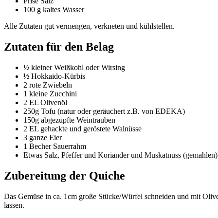
Prise Salz
100 g kaltes Wasser
Alle Zutaten gut vermengen, verkneten und kühlstellen.
Zutaten für den Belag
½ kleiner Weißkohl oder Wirsing
½ Hokkaido-Kürbis
2 rote Zwiebeln
1 kleine Zucchini
2 EL Olivenöl
250g Tofu (natur oder geräuchert z.B. von EDEKA)
150g abgezupfte Weintrauben
2 EL gehackte und geröstete Walnüsse
3 ganze Eier
1 Becher Sauerrahm
Etwas Salz, Pfeffer und Koriander und Muskatnuss (gemahlen)
Zubereitung der Quiche
Das Gemüse in ca. 1cm große Stücke/Würfel schneiden und mit Oliv
lassen.