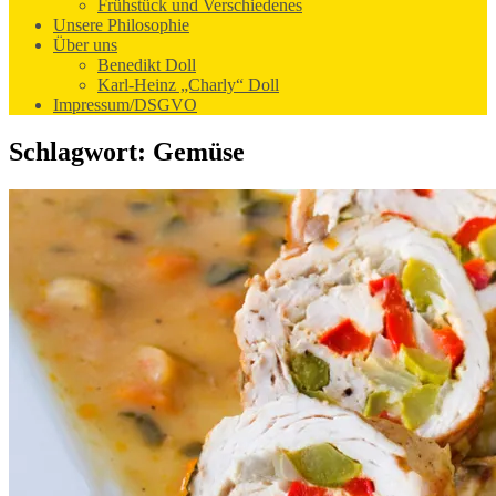
Frühstück und Verschiedenes
Unsere Philosophie
Über uns
Benedikt Doll
Karl-Heinz „Charly“ Doll
Impressum/DSGVO
Schlagwort:
Gemüse