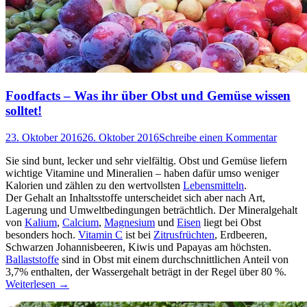
Foodfacts – Was ihr über Obst und Gemüse wissen
solltet!
23. Oktober 2016
26. Oktober 2016
Schreibe einen Kommentar
Sie sind bunt, lecker und sehr vielfältig. Obst und Gemüse liefern
wichtige Vitamine und Mineralien – haben dafür umso weniger
Kalorien und zählen zu den wertvollsten
Lebensmitteln
.
Der Gehalt an Inhaltsstoffe unterscheidet sich aber nach Art,
Lagerung und Umweltbedingungen beträchtlich. Der Mineralgehalt
von
Kalium
,
Calcium
,
Magnesium
und
Eisen
liegt bei Obst
besonders hoch.
Vitamin C
ist bei
Zitrusfrüchten
, Erdbeeren,
Schwarzen Johannisbeeren, Kiwis und Papayas am höchsten.
Ballaststoffe
sind in Obst mit einem durchschnittlichen Anteil von
3,7% enthalten, der Wassergehalt beträgt in der Regel über 80 %.
Weiterlesen
→