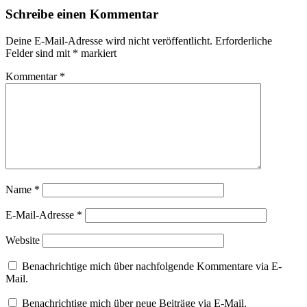
Fenster
Fenster
Fenster
zu
geöffnet)
geöffnet)
geöffnet)
senden
Schreibe einen Kommentar
(Wird
in
neuem
Deine E-Mail-Adresse wird nicht veröffentlicht.
Erforderliche
Fenster
Felder sind mit
*
markiert
geöffnet)
Kommentar
*
Name
*
E-Mail-Adresse
*
Website
Benachrichtige mich über nachfolgende Kommentare via E-
Mail.
Benachrichtige mich über neue Beiträge via E-Mail.