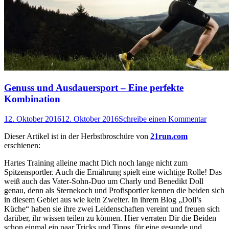
Genuss und Ausdauersport – Eine perfekte
Kombination
12. Oktober 2016
12. Oktober 2016
Schreibe einen Kommentar
Dieser Artikel ist in der Herbstbroschüre von
21run.com
erschienen:
Hartes Training alleine macht Dich noch lange nicht zum
Spitzensportler. Auch die Ernährung spielt eine wichtige Rolle! Das
weiß auch das Vater-Sohn-Duo um Charly und Benedikt Doll
genau, denn als Sternekoch und Profisportler kennen die beiden sich
in diesem Gebiet aus wie kein Zweiter. In ihrem Blog „Doll’s
Küche“ haben sie ihre zwei Leidenschaften vereint und freuen sich
darüber, ihr wissen teilen zu können. Hier verraten Dir die Beiden
schon einmal ein paar Tricks und Tipps, für eine gesunde und