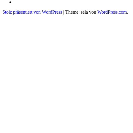
Doll
Seminarhotel
auf
Sonnenhof
Stolz präsentiert von WordPress
|
Theme: sela von
WordPress.com
.
Facebook