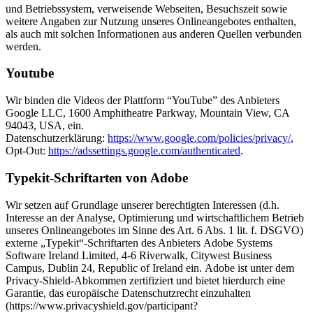
und Betriebssystem, verweisende Webseiten, Besuchszeit sowie
weitere Angaben zur Nutzung unseres Onlineangebotes enthalten,
als auch mit solchen Informationen aus anderen Quellen verbunden
werden.
Youtube
Wir binden die Videos der Plattform “YouTube” des Anbieters
Google LLC, 1600 Amphitheatre Parkway, Mountain View, CA
94043, USA, ein.
Datenschutzerklärung:
https://www.google.com/policies/privacy/
,
Opt-Out:
https://adssettings.google.com/authenticated
.
Typekit-Schriftarten von Adobe
Wir setzen auf Grundlage unserer berechtigten Interessen (d.h.
Interesse an der Analyse, Optimierung und wirtschaftlichem Betrieb
unseres Onlineangebotes im Sinne des Art. 6 Abs. 1 lit. f. DSGVO)
externe „Typekit“-Schriftarten des Anbieters Adobe Systems
Software Ireland Limited, 4-6 Riverwalk, Citywest Business
Campus, Dublin 24, Republic of Ireland ein. Adobe ist unter dem
Privacy-Shield-Abkommen zertifiziert und bietet hierdurch eine
Garantie, das europäische Datenschutzrecht einzuhalten
(https://www.privacyshield.gov/participant?