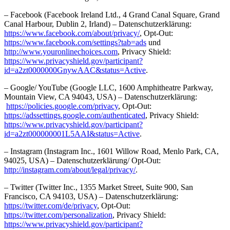
– Facebook (Facebook Ireland Ltd., 4 Grand Canal Square, Grand
Canal Harbour, Dublin 2, Irland) – Datenschutzerklärung:
https://www.facebook.com/about/privacy/
, Opt-Out:
https://www.facebook.com/settings?tab=ads
und
http://www.youronlinechoices.com
, Privacy Shield:
https://www.privacyshield.gov/participant?
id=a2zt0000000GnywAAC&status=Active
.
– Google/ YouTube (Google LLC, 1600 Amphitheatre Parkway,
Mountain View, CA 94043, USA) – Datenschutzerklärung:
https://policies.google.com/privacy
, Opt-Out:
https://adssettings.google.com/authenticated
, Privacy Shield:
https://www.privacyshield.gov/participant?
id=a2zt000000001L5AAI&status=Active
.
– Instagram (Instagram Inc., 1601 Willow Road, Menlo Park, CA,
94025, USA) – Datenschutzerklärung/ Opt-Out:
http://instagram.com/about/legal/privacy/
.
– Twitter (Twitter Inc., 1355 Market Street, Suite 900, San
Francisco, CA 94103, USA) – Datenschutzerklärung:
https://twitter.com/de/privacy
, Opt-Out:
https://twitter.com/personalization
, Privacy Shield:
https://www.privacyshield.gov/participant?