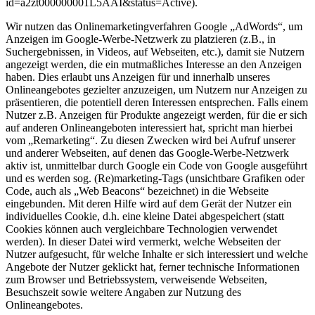
id=a2zt000000001L5AAI&status=Active).
Wir nutzen das Onlinemarketingverfahren Google „AdWords“, um
Anzeigen im Google-Werbe-Netzwerk zu platzieren (z.B., in
Suchergebnissen, in Videos, auf Webseiten, etc.), damit sie Nutzern
angezeigt werden, die ein mutmaßliches Interesse an den Anzeigen
haben. Dies erlaubt uns Anzeigen für und innerhalb unseres
Onlineangebotes gezielter anzuzeigen, um Nutzern nur Anzeigen zu
präsentieren, die potentiell deren Interessen entsprechen. Falls einem
Nutzer z.B. Anzeigen für Produkte angezeigt werden, für die er sich
auf anderen Onlineangeboten interessiert hat, spricht man hierbei
vom „Remarketing“. Zu diesen Zwecken wird bei Aufruf unserer
und anderer Webseiten, auf denen das Google-Werbe-Netzwerk
aktiv ist, unmittelbar durch Google ein Code von Google ausgeführt
und es werden sog. (Re)marketing-Tags (unsichtbare Grafiken oder
Code, auch als „Web Beacons“ bezeichnet) in die Webseite
eingebunden. Mit deren Hilfe wird auf dem Gerät der Nutzer ein
individuelles Cookie, d.h. eine kleine Datei abgespeichert (statt
Cookies können auch vergleichbare Technologien verwendet
werden). In dieser Datei wird vermerkt, welche Webseiten der
Nutzer aufgesucht, für welche Inhalte er sich interessiert und welche
Angebote der Nutzer geklickt hat, ferner technische Informationen
zum Browser und Betriebssystem, verweisende Webseiten,
Besuchszeit sowie weitere Angaben zur Nutzung des
Onlineangebotes.