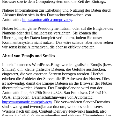
Browser sowie dem Computersystem und die Zeit des Eintrags.
Nähere Informationen zur Erhebung und Nutzung der Daten durch
Akismet finden sich in den Datenschutzhinweisen von
Automattic:
https://automattic.com/privacy/
.
Nutzer können gerne Pseudonyme nutzen, oder auf die Eingabe des
Namens oder der Emailadresse verzichten. Sie können die
Übertragung der Daten komplett verhindern, indem Sie unser
Kommentarsystem nicht nutzen. Das wäre schade, aber leider sehen
wir sonst keine Alternativen, die ebenso effektiv arbeiten.
Abruf von Emojis und Smilies
Innerhalb unseres WordPress-Blogs werden grafische Emojis (bzw.
Smilies), d.h. kleine grafische Dateien, die Gefühle ausdrücken,
eingesetzt, die von externen Servern bezogen werden. Hierbei
erheben die Anbieter der Server, die IP-Adressen der Nutzer. Dies
ist notwendig, damit die Emojie-Dateien an die Browser der Nutzer
übermittelt werden können. Der Emojie-Service wird von der
Automattic Inc., 60 29th Street #343, San Francisco, CA 94110,
USA, angeboten. Datenschutzhinweise von Automattic:
https://automattic.com/privacy/
. Die verwendeten Server-Domains
sind s.w.org und twemoji.maxcdn.com, wobei es sich unseres
Wissens nach um sog. Content-Delivery-Networks handelt, also
Server, die lediglich einer schnellen und sicheren Übermittlung der